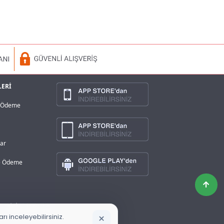
LERİ
a Ödeme
lar
ve Ödeme
×
ı inceleyebilirsiniz.