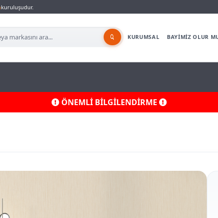
a
kuruluşudur.
KURUMSAL
BAYİMİZ OLUR M
ÖNEMLİ BİLGİLENDİRME