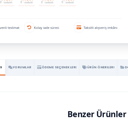
venli teslimat
Kolay iade süreci
Taksitli alışveriş imkânı
RI
YORUMLAR
ÖDEME SEÇENEKLERI
ÜRÜN ÖNERILERI
D
Benzer Ürünler