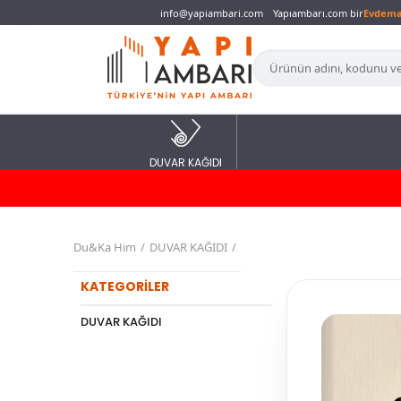
info@yapiambari.com
Yapıambarı.com bir
Evdem
DUVAR KAĞIDI
Du&Ka Him
DUVAR KAĞIDI
KATEGORİLER
DUVAR KAĞIDI