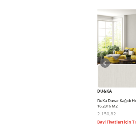
DU&KA
DU&KA
DuKa Duvar Kağıdı Him Collection
DuKa Duvar Kağıdı Hi
16,2816 M2
16,2816 M2
2.150,82
2.150,82