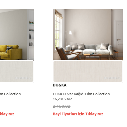
DU&KA
m Collection
DuKa Duvar Kağıdı Him Collection
16,2816 M2
2.150,82