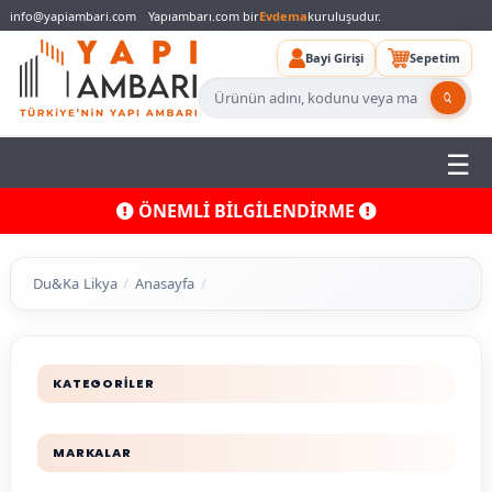
info@yapiambari.com
Yapıambarı.com bir
Evdema
kuruluşudur.
Bayi Girişi
Sepetim
ÖNEMLİ BİLGİLENDİRME
Du&Ka Likya
Anasayfa
KATEGORİLER
MARKALAR