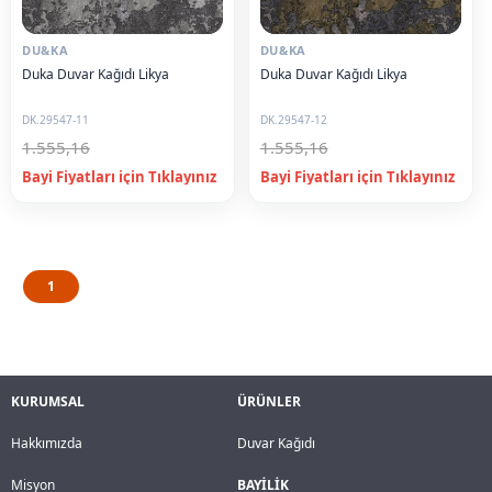
DU&KA
DU&KA
Duka Duvar Kağıdı Likya
Duka Duvar Kağıdı Likya
DK.29547-11
DK.29547-12
1.555,16
1.555,16
1
KURUMSAL
ÜRÜNLER
Hakkımızda
Duvar Kağıdı
Misyon
BAYİLİK