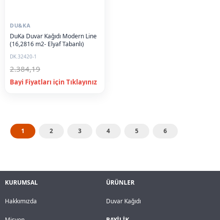
DU&KA
DuKa Duvar Kağıdı Modern Line
(16,2816 m2- Elyaf Tabanlı)
DK.32420-1
2.384,19
1
2
3
4
5
6
KURUMSAL
ÜRÜNLER
Hakkımızda
Duvar Kağıdı
Misyon
BAYİLİK