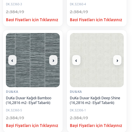
DK.32360-3
DK.32360-4
2.384,19
2.384,19
‹
›
‹
›
DU&KA
DU&KA
DuKa Duvar Kağıdı Bamboo
DuKa Duvar Kağıdı Deep Shine
(16,2816 m2- Elyaf Tabanlı)
(16,2816 m2- Elyaf Tabanlı)
DK.32360-5
DK.32306-1
2.384,19
2.384,19