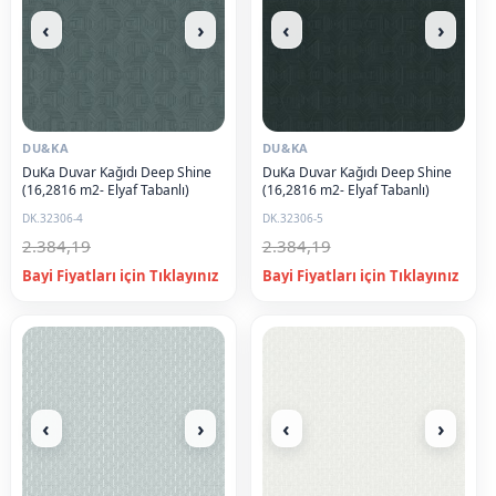
‹
›
‹
›
DU&KA
DU&KA
DuKa Duvar Kağıdı Deep Shine
DuKa Duvar Kağıdı Deep Shine
(16,2816 m2- Elyaf Tabanlı)
(16,2816 m2- Elyaf Tabanlı)
DK.32306-4
DK.32306-5
2.384,19
2.384,19
‹
›
‹
›