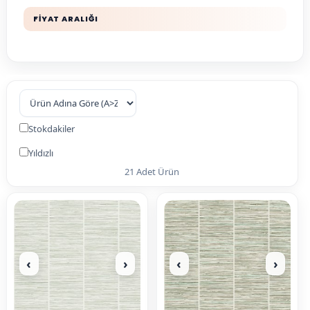
FİYAT ARALIĞI
Stokdakiler
Yıldızlı
21 Adet Ürün
‹
›
‹
›