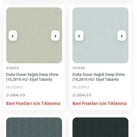
‹
›
‹
›
DU&KA
DU&KA
DuKa Duvar Kağıdı Deep Shine
DuKa Duvar Kağıdı Deep Shine
(16,2816 m2- Elyaf Tabanlı)
(16,2816 m2- Elyaf Tabanlı)
DK.32306-2
DK.32306-3
2.384,19
2.384,19