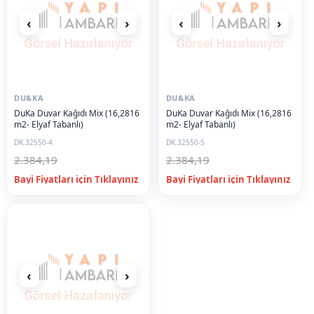
‹
›
‹
›
DU&KA
DU&KA
DuKa Duvar Kağıdı Mix (16,2816
DuKa Duvar Kağıdı Mix (16,2816
m2- Elyaf Tabanlı)
m2- Elyaf Tabanlı)
DK.32550-4
DK.32550-5
2.384,19
2.384,19
‹
›