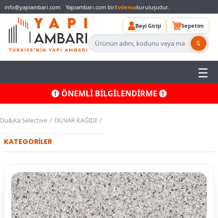
info@yapiambari.com
Yapıambarı.com bir
Evdema
kuruluşudur.
Bayi Girişi
Sepetim
ÖNEMLİ BİLGİLENDİRME
Du&Ka Selective
DUVAR KAĞIDI
KATEGORİLER