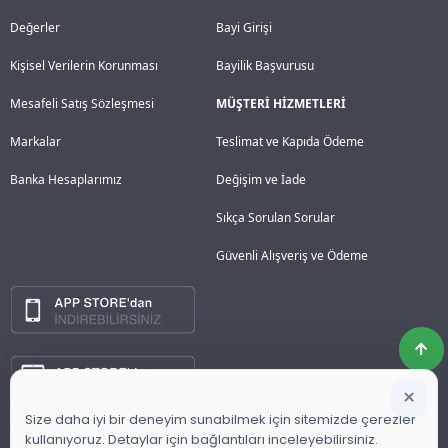
Değerler
Bayi Girişi
Kişisel Verilerin Korunması
Bayilik Başvurusu
Mesafeli Satış Sözleşmesi
MÜŞTERİ HİZMETLERİ
Markalar
Teslimat ve Kapıda Ödeme
Banka Hesaplarımız
Değişim ve İade
Sıkça Sorulan Sorular
Güvenli Alışveriş ve Ödeme
×
Size daha iyi bir deneyim sunabilmek için sitemizde çerezler
kullanıyoruz. Detaylar için bağlantıları inceleyebilirsiniz.