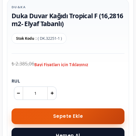
DU&KA
Duka Duvar Kağıdı Tropical F (16,2816
m2- Elyaf Tabanlı)
( DK.32251-1 )
Stok Kodu
₺ 2.385,06
RUL