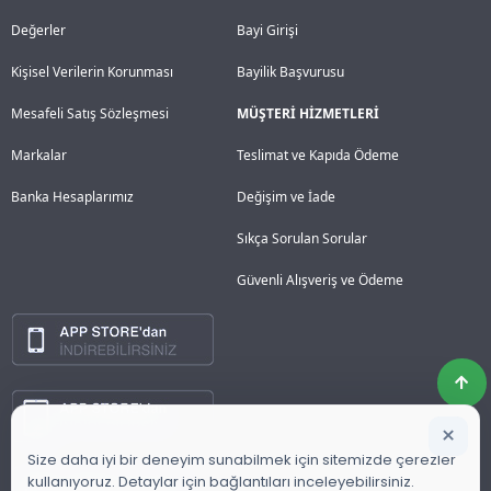
Değerler
Bayi Girişi
Kişisel Verilerin Korunması
Bayilik Başvurusu
Mesafeli Satış Sözleşmesi
MÜŞTERİ HİZMETLERİ
Markalar
Teslimat ve Kapıda Ödeme
Banka Hesaplarımız
Değişim ve İade
Sıkça Sorulan Sorular
Güvenli Alışveriş ve Ödeme
×
Size daha iyi bir deneyim sunabilmek için sitemizde çerezler
kullanıyoruz. Detaylar için bağlantıları inceleyebilirsiniz.