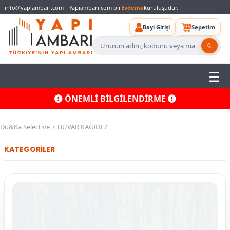
info@yapiambari.com
Yapıambarı.com bir
Evdema
kuruluşudur.
Bayi Girişi
Sepetim
ÖNEMLİ BİLGİLENDİRME
Du&Ka Selective
DUVAR KAĞIDI
KATEGORİLER