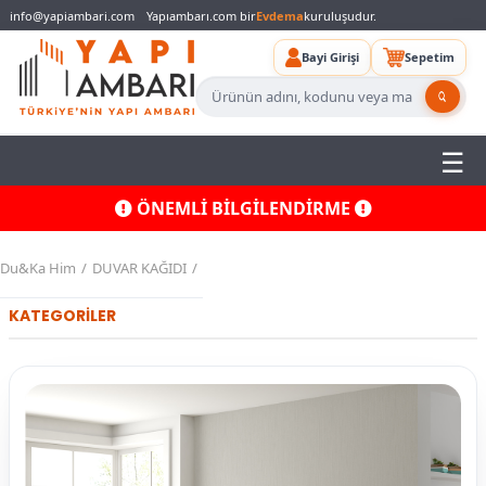
info@yapiambari.com
Yapıambarı.com bir
Evdema
kuruluşudur.
Bayi Girişi
Sepetim
ÖNEMLİ BİLGİLENDİRME
Du&Ka Him
DUVAR KAĞIDI
KATEGORİLER