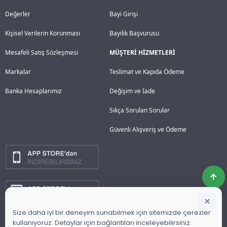
Değerler
Bayi Girişi
Kişisel Verilerin Korunması
Bayilik Başvurusu
Mesafeli Satış Sözleşmesi
MÜŞTERİ HİZMETLERİ
Markalar
Teslimat ve Kapıda Ödeme
Banka Hesaplarımız
Değişim ve İade
Sıkça Sorulan Sorular
Güvenli Alışveriş ve Ödeme
×
Size daha iyi bir deneyim sunabilmek için sitemizde çerezler
kullanıyoruz. Detaylar için bağlantıları inceleyebilirsiniz.