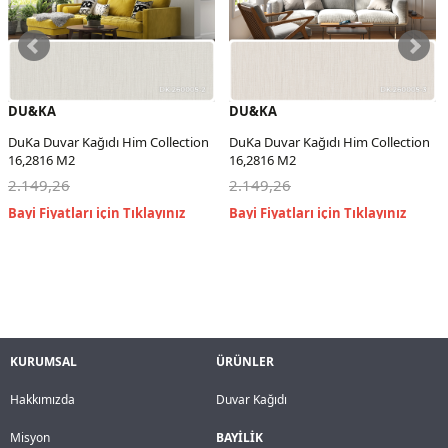
DU&KA
DU&KA
DuKa Duvar Kağıdı Him Collection
DuKa Duvar Kağıdı Him Collection
16,2816 M2
16,2816 M2
2.149,26
2.149,26
KURUMSAL
ÜRÜNLER
Hakkımızda
Duvar Kağıdı
Misyon
BAYİLİK