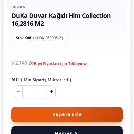
DU&KA
DuKa Duvar Kağıdı Him Collection
16,2816 M2
( DK.260005-2 )
Stok Kodu
₺ 2.149,26
RUL ( Min Sipariş Miktarı : 1 )