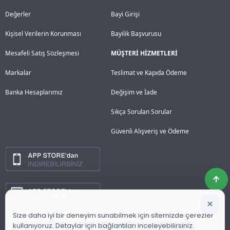
Değerler
Bayi Girişi
Kişisel Verilerin Korunması
Bayilik Başvurusu
Mesafeli Satış Sözleşmesi
MÜŞTERİ HİZMETLERİ
Markalar
Teslimat ve Kapıda Ödeme
Banka Hesaplarımız
Değişim ve İade
Sıkça Sorulan Sorular
Güvenli Alışveriş ve Ödeme
×
Size daha iyi bir deneyim sunabilmek için sitemizde çerezler
kullanıyoruz. Detaylar için bağlantıları inceleyebilirsiniz.