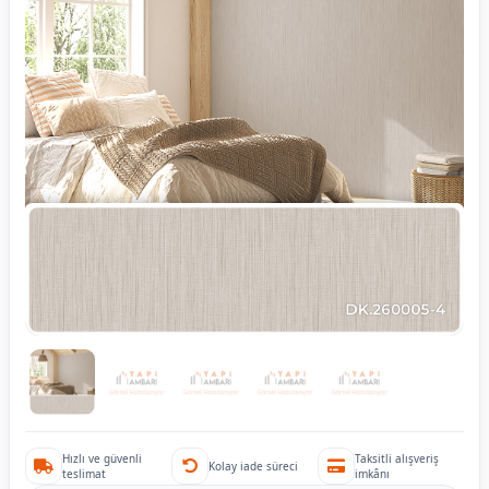
Hızlı ve güvenli
Taksitli alışveriş
Kolay iade süreci
teslimat
imkânı