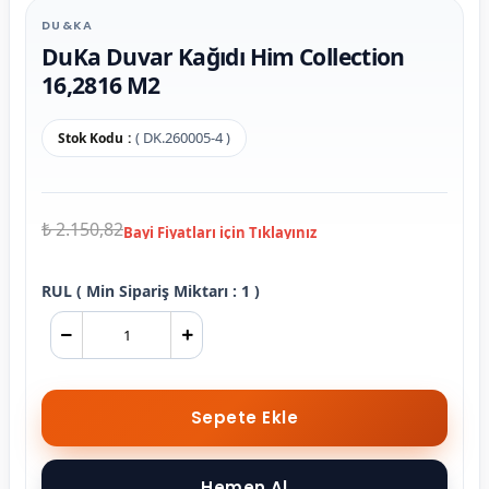
DU&KA
DuKa Duvar Kağıdı Him Collection
16,2816 M2
( DK.260005-4 )
Stok Kodu
₺ 2.150,82
RUL ( Min Sipariş Miktarı : 1 )