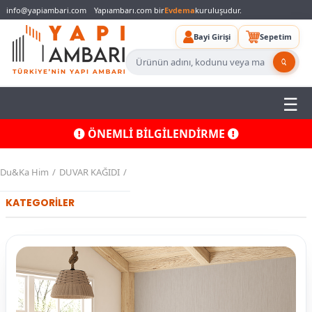
info@yapiambari.com
Yapıambarı.com bir
Evdema
kuruluşudur.
Bayi Girişi
Sepetim
ÖNEMLİ BİLGİLENDİRME
Du&Ka Him
DUVAR KAĞIDI
KATEGORİLER