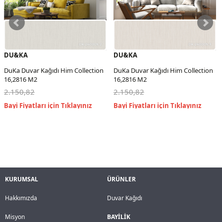
DU&KA
DU&KA
DuKa Duvar Kağıdı Him Collection
DuKa Duvar Kağıdı Him Collection
16,2816 M2
16,2816 M2
2.150,82
2.150,82
KURUMSAL
ÜRÜNLER
Hakkımızda
Duvar Kağıdı
Misyon
BAYİLİK