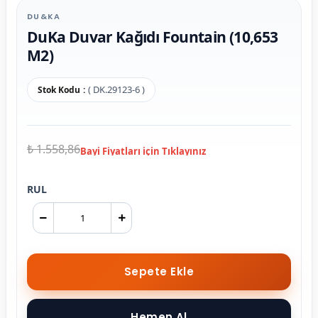
DU&KA
DuKa Duvar Kağıdı Fountain (10,653
M2)
( DK.29123-6 )
Stok Kodu
₺ 1.558,86
RUL