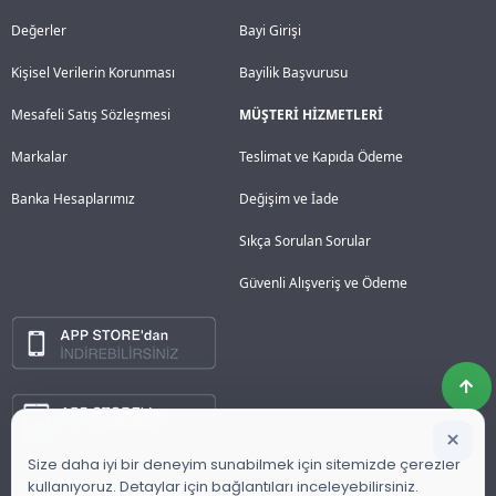
Değerler
Bayi Girişi
Kişisel Verilerin Korunması
Bayilik Başvurusu
Mesafeli Satış Sözleşmesi
MÜŞTERİ HİZMETLERİ
Markalar
Teslimat ve Kapıda Ödeme
Banka Hesaplarımız
Değişim ve İade
Sıkça Sorulan Sorular
Güvenli Alışveriş ve Ödeme
×
Size daha iyi bir deneyim sunabilmek için sitemizde çerezler
kullanıyoruz. Detaylar için bağlantıları inceleyebilirsiniz.