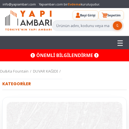
info@yapiambari.com
Yapıambarı.com bir
Evdema
kuruluşudur.
Bayi Girişi
Sepetim
ÖNEMLİ BİLGİLENDİRME
Du&Ka Fountain
DUVAR KAĞIDI
KATEGORİLER