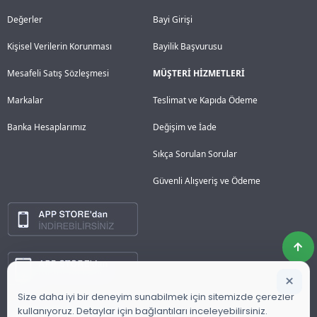
Değerler
Bayi Girişi
Kişisel Verilerin Korunması
Bayilik Başvurusu
Mesafeli Satış Sözleşmesi
MÜŞTERİ HİZMETLERİ
Markalar
Teslimat ve Kapıda Ödeme
Banka Hesaplarımız
Değişim ve İade
Sıkça Sorulan Sorular
Güvenli Alışveriş ve Ödeme
×
Size daha iyi bir deneyim sunabilmek için sitemizde çerezler
kullanıyoruz. Detaylar için bağlantıları inceleyebilirsiniz.