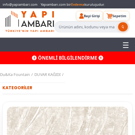
info@yapiambari.com
Yapıambarı.com bir
Evdema
kuruluşudur.
Bayi Girişi
Sepetim
ÖNEMLİ BİLGİLENDİRME
Du&Ka Fountain
DUVAR KAĞIDI
KATEGORİLER