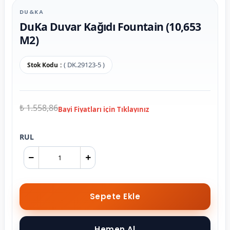
DU&KA
DuKa Duvar Kağıdı Fountain (10,653
M2)
( DK.29123-5 )
Stok Kodu
₺ 1.558,86
RUL