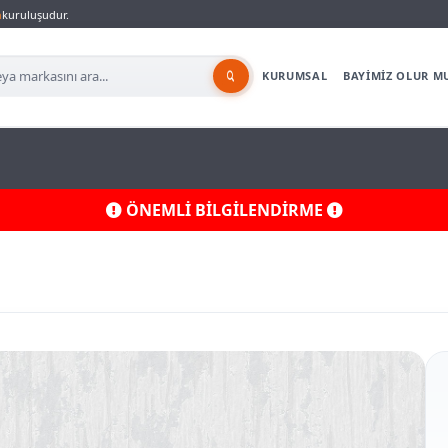
a
kuruluşudur.
KURUMSAL
BAYİMİZ OLUR M
ÖNEMLİ BİLGİLENDİRME