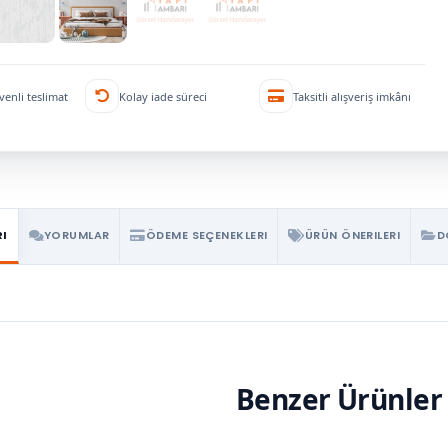
venli teslimat
Kolay iade süreci
Taksitli alışveriş imkânı
RI
YORUMLAR
ÖDEME SEÇENEKLERI
ÜRÜN ÖNERILERI
D
Benzer Ürünler