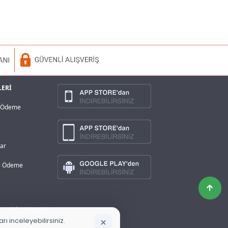
LERİ
a Ödeme
lar
ve Ödeme
×
ı inceleyebilirsiniz.