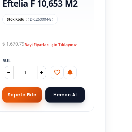
Eftelia F 10,653 M2
( DK.260004-8 )
Stok Kodu
₺ 1.670,79
RUL