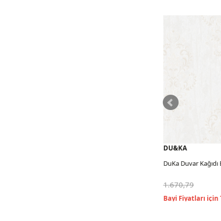
DU&KA
DU&KA
DuKa Duvar Kağıdı Eftelia 10,653 M2
DuKa Duvar Kağıdı Eft
1.670,79
1.670,79