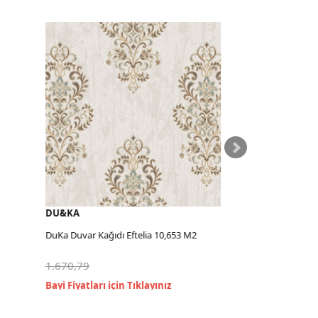
DU&KA
DU&KA
DuKa Duvar Kağıdı Eftelia 10,653 M2
DuKa Duvar Ka
1.670,79
1.670,79