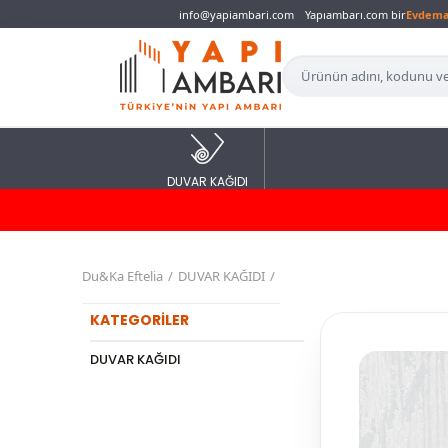
info@yapiambari.com
Yapıambarı.com bir
Evdem
DUVAR KAĞIDI
Du&Ka Eftelia
DUVAR KAĞIDI
KATEGORİLER
DUVAR KAĞIDI