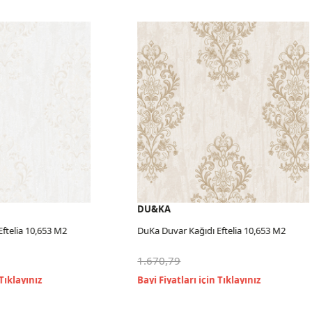
DU&KA
elia 10,653 M2
DuKa Duvar Kağıdı Eftelia 10,653 M2
1.670,79