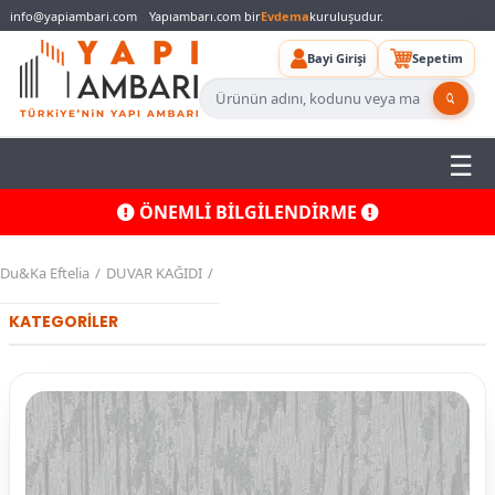
info@yapiambari.com
Yapıambarı.com bir
Evdema
kuruluşudur.
Bayi Girişi
Sepetim
ÖNEMLİ BİLGİLENDİRME
Du&Ka Eftelia
DUVAR KAĞIDI
KATEGORİLER