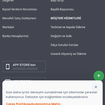
Değerler
Bayi Girişi
Kişisel Verilerin Korunması
Bayilik Başvurusu
Mesafeli Satış Sözleşmesi
MÜŞTERİ HİZMETLERİ
Markalar
Teslimat ve Kapıda Ödeme
Banka Hesaplarımız
Değişim ve İade
Sıkça Sorulan Sorular
Güvenli Alışveriş ve Ödeme
×
Size daha iyi bir deneyim sunabilmek için sitemizde çerezler
kullanıyoruz. Detaylar için bağlantıları inceleyebilirsiniz.
Çerez Politikası
Aydınlatma Metni