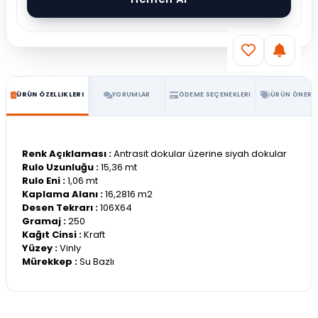
ÜRÜN ÖZELLIKLERI
YORUMLAR
ÖDEME SEÇENEKLERI
ÜRÜN ÖNERIL
Renk Açıklaması :
Antrasit dokular üzerine siyah dokular
Rulo Uzunluğu :
15,36 mt
Rulo Eni :
1,06 mt
Kaplama Alanı :
16,2816 m2
Desen Tekrarı :
106X64
Gramaj :
250
Kağıt Cinsi :
Kraft
Yüzey :
Vinly
Mürekkep :
Su Bazlı