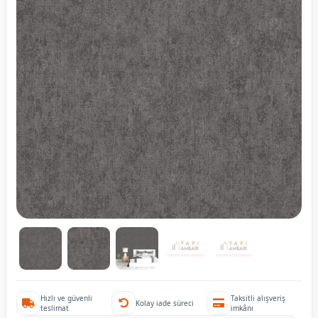
Hızlı ve güvenli
Taksitli alışveriş
Kolay iade süreci
teslimat
imkânı