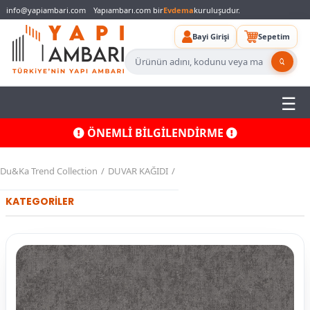
info@yapiambari.com
Yapıambarı.com bir
Evdema
kuruluşudur.
Bayi Girişi
Sepetim
ÖNEMLİ BİLGİLENDİRME
Du&Ka Trend Collection
DUVAR KAĞIDI
KATEGORİLER