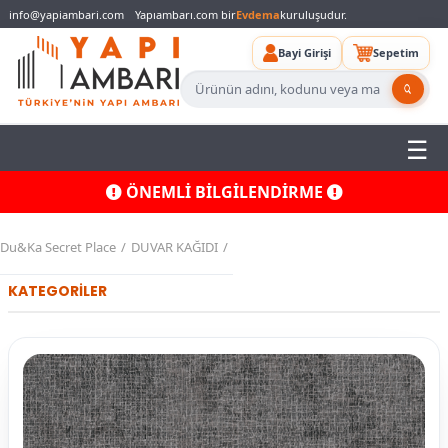
info@yapiambari.com
Yapıambarı.com bir
Evdema
kuruluşudur.
Bayi Girişi
Sepetim
ÖNEMLİ BİLGİLENDİRME
Du&Ka Secret Place
DUVAR KAĞIDI
KATEGORİLER