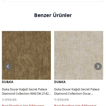
Benzer Ürünler
DU&KA
DU&KA
Duka Duvar Kağıdı Secret Palace
Duka Duvar Kağıdı Secret Palace
Diamond Collection Wild DK.21420-
Diamond Collection Oscar
5 (10,653 m2)
DK.21540-2 (10,653 m2)
1.558,86
1.558,86