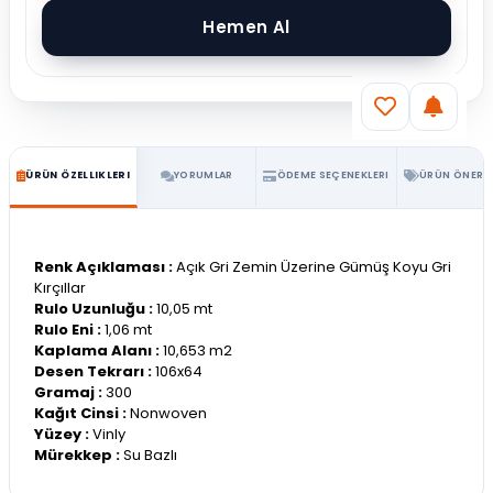
ÜRÜN ÖZELLIKLERI
YORUMLAR
ÖDEME SEÇENEKLERI
ÜRÜN ÖNERIL
Renk Açıklaması :
Açık Gri Zemin Üzerine Gümüş Koyu Gri
Kırçıllar
Rulo Uzunluğu :
10,05 mt
Rulo Eni :
1,06 mt
Kaplama Alanı :
10,653 m2
Desen Tekrarı :
106x64
Gramaj :
300
Kağıt Cinsi :
Nonwoven
Yüzey :
Vinly
Mürekkep :
Su Bazlı