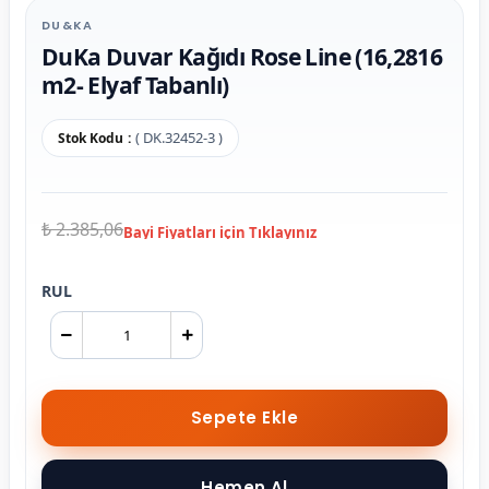
DU&KA
DuKa Duvar Kağıdı Rose Line (16,2816
m2- Elyaf Tabanlı)
( DK.32452-3 )
Stok Kodu
₺ 2.385,06
RUL