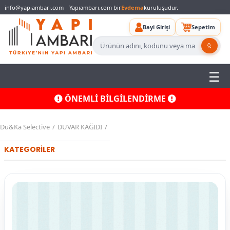
info@yapiambari.com
Yapıambarı.com bir
Evdema
kuruluşudur.
Bayi Girişi
Sepetim
ÖNEMLİ BİLGİLENDİRME
Du&Ka Selective
DUVAR KAĞIDI
KATEGORİLER