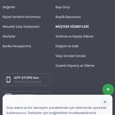
Değerler
Bayi Girişi
Kişisel Verilerin Korunması
Bayilik Başvurusu
Mesafeli Satış Sözleşmesi
MÜŞTERİ HİZMETLERİ
Markalar
Teslimat ve Kapıda Ödeme
Banka Hesaplarımız
Değişim ve İade
Sıkça Sorulan Sorular
Güvenli Alışveriş ve Ödeme
×
Size daha iyi bir deneyim sunabilmek için sitemizde çerezler
kullanıyoruz. Detaylar için bağlantıları inceleyebilirsiniz.