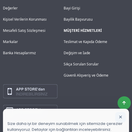
Değerler
Bayi Girişi
Kişisel Verilerin Korunması
Bayilik Başvurusu
Mesafeli Satış Sözleşmesi
MÜŞTERİ HİZMETLERİ
Markalar
Teslimat ve Kapıda Ödeme
Banka Hesaplarımız
Değişim ve İade
Sıkça Sorulan Sorular
Güvenli Alışveriş ve Ödeme
×
Size daha iyi bir deneyim sunabilmek için sitemizde çerezler
kullanıyoruz. Detaylar için bağlantıları inceleyebilirsiniz.