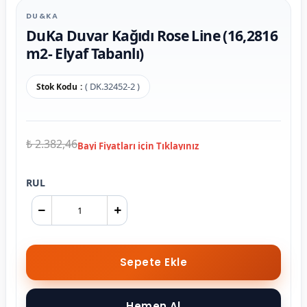
DU&KA
DuKa Duvar Kağıdı Rose Line (16,2816
m2- Elyaf Tabanlı)
( DK.32452-2 )
Stok Kodu
₺ 2.382,46
RUL