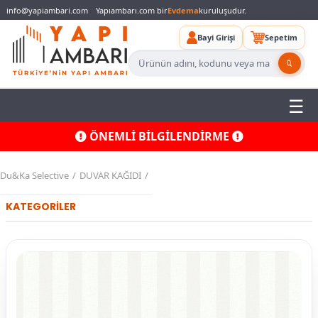
info@yapiambari.com
Yapıambarı.com bir
Evdema
kuruluşudur.
Bayi Girişi
Sepetim
ÖNEMLİ BİLGİLENDİRME
Du&Ka Selective
DUVAR KAĞIDI
KATEGORİLER