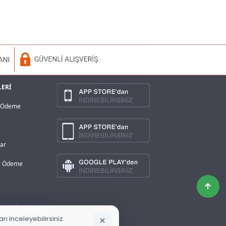
LERİ
a Ödeme
lar
ve Ödeme
×
ı inceleyebilirsiniz.