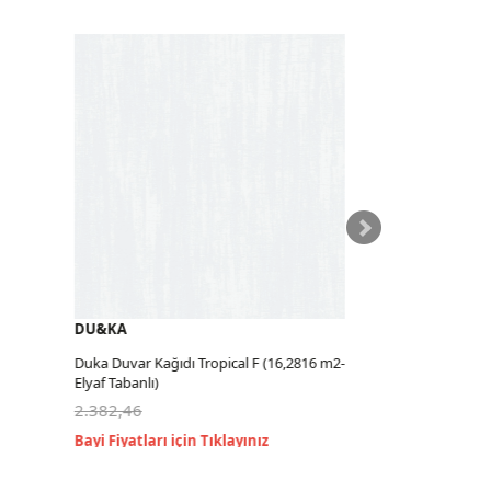
DU&KA
DU&KA
Duka Duvar Kağıdı Tropical F (16,2816 m2-
Duka Duvar Kağıdı T
Elyaf Tabanlı)
Elyaf Tabanlı)
2.382,46
2.382,46