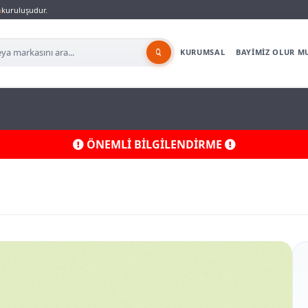
a
kuruluşudur.
KURUMSAL
BAYİMİZ OLUR M
ÖNEMLİ BİLGİLENDİRME