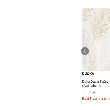
DU&KA
DU&KA
Duka Duvar Kağıdı Tropical (16,2816 m2-
Duka Duvar Kağıdı Tro
Elyaf Tabanlı)
Elyaf Tabanlı)
2.382,46
2.382,46