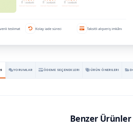
venli teslimat
Kolay iade süreci
Taksitli alışveriş imkânı
RI
YORUMLAR
ÖDEME SEÇENEKLERI
ÜRÜN ÖNERILERI
D
Benzer Ürünler