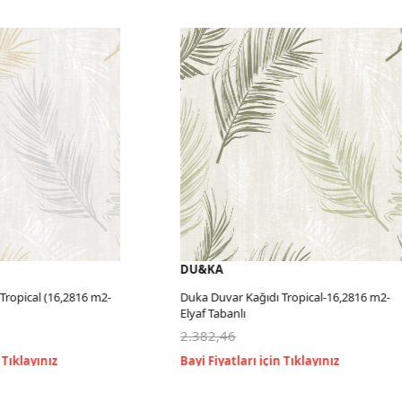
DU&KA
pical (16,2816 m2-
Duka Duvar Kağıdı Tropical-16,2816 m2-
Elyaf Tabanlı
2.382,46