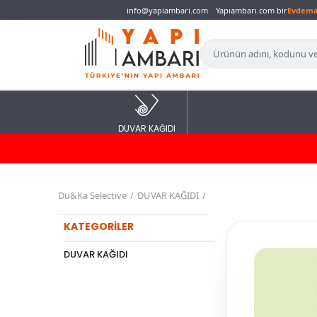
info@yapiambari.com
Yapıambarı.com bir
Evdem
DUVAR KAĞIDI
Du&Ka Selective
DUVAR KAĞIDI
KATEGORİLER
DUVAR KAĞIDI