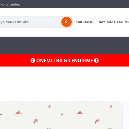
a
kuruluşudur.
KURUMSAL
BAYİMİZ OLUR M
ÖNEMLİ BİLGİLENDİRME