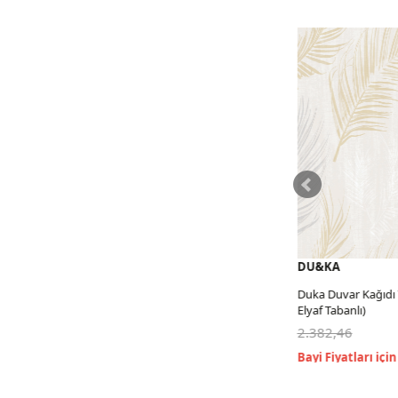
DU&KA
DU&KA
Duka Duvar Kağıdı Tropical (16,2816 m2-
Duka Duvar Kağıdı Tro
Elyaf Tabanlı)
Elyaf Tabanlı)
2.382,46
2.382,46