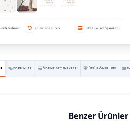
venli teslimat
Kolay iade süreci
Taksitli alışveriş imkânı
RI
YORUMLAR
ÖDEME SEÇENEKLERI
ÜRÜN ÖNERILERI
D
Benzer Ürünler