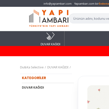
info@yapiambari.com
Yapıambarı.com bir
Evdem
DUVAR KAĞIDI
Du&Ka Selective
DUVAR KAĞIDI
KATEGORİLER
DUVAR KAĞIDI