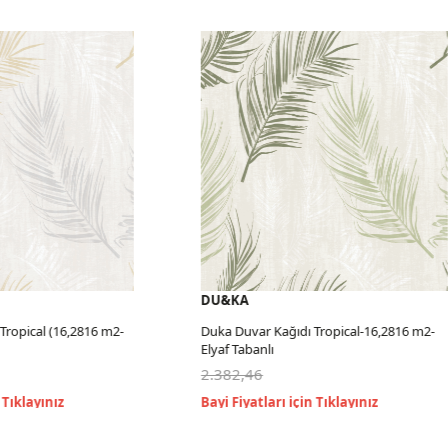
DU&KA
pical (16,2816 m2-
Duka Duvar Kağıdı Tropical-16,2816 m2-
Elyaf Tabanlı
2.382,46