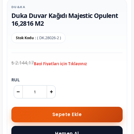
DU&KA
Duka Duvar Kağıdı Majestic Opulent
16,2816 M2
( DK.28026-2 )
Stok Kodu
₺ 2.144,17
RUL