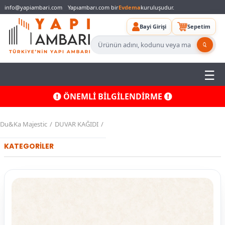
info@yapiambari.com
Yapıambarı.com bir
Evdema
kuruluşudur.
Bayi Girişi
Sepetim
ÖNEMLİ BİLGİLENDİRME
Du&Ka Majestic
DUVAR KAĞIDI
KATEGORİLER