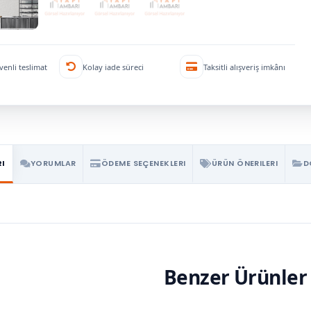
venli teslimat
Kolay iade süreci
Taksitli alışveriş imkânı
RI
YORUMLAR
ÖDEME SEÇENEKLERI
ÜRÜN ÖNERILERI
D
Benzer Ürünler