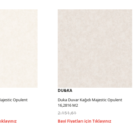
DU&KA
jestic Opulent
Duka Duvar Kağıdı Majestic Opulent
16,2816 M2
2.151,61