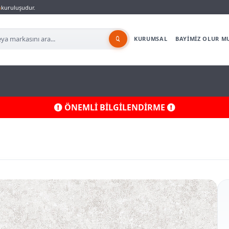
a
kuruluşudur.
KURUMSAL
BAYİMİZ OLUR M
ÖNEMLİ BİLGİLENDİRME