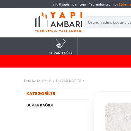
info@yapiambari.com
Yapıambarı.com bir
Evdem
DUVAR KAĞIDI
Du&Ka Majestic
DUVAR KAĞIDI
KATEGORİLER
DUVAR KAĞIDI