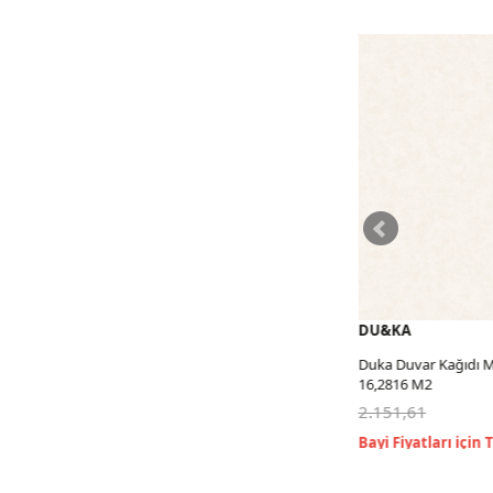
DU&KA
DU&KA
Duka Duvar Kağıdı Majestic Opulent
Duka Duvar Kağıdı Ma
16,2816 M2
16,2816 M2
2.151,61
2.151,61