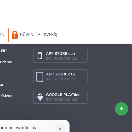
LERİ
a Ödeme
lar
ve Ödeme
×
ı inceleyebilirsiniz.