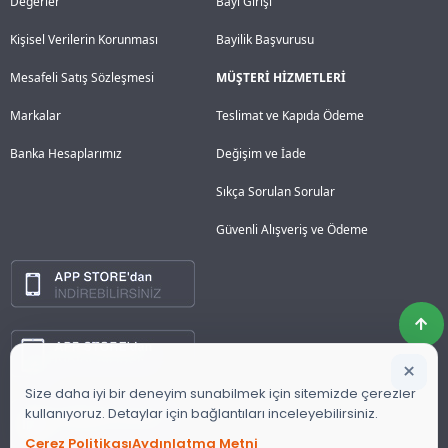
Değerler
Bayi Girişi
Kişisel Verilerin Korunması
Bayilik Başvurusu
Mesafeli Satış Sözleşmesi
MÜŞTERİ HİZMETLERİ
Markalar
Teslimat ve Kapıda Ödeme
Banka Hesaplarımız
Değişim ve İade
Sıkça Sorulan Sorular
Güvenli Alışveriş ve Ödeme
×
Size daha iyi bir deneyim sunabilmek için sitemizde çerezler
kullanıyoruz. Detaylar için bağlantıları inceleyebilirsiniz.
Çerez Politikası
Aydınlatma Metni