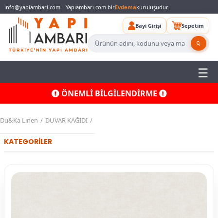
info@yapiambari.com
Yapıambarı.com bir
Evdema
kuruluşudur.
Bayi Girişi
Sepetim
ÖNEMLİ BİLGİLENDİRME
Du&Ka Linen
DUVAR KAĞIDI
KATEGORİLER