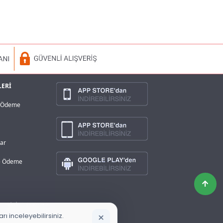
LERİ
a Ödeme
lar
ve Ödeme
×
ı inceleyebilirsiniz.