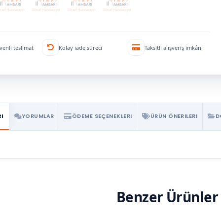
venli teslimat
Kolay iade süreci
Taksitli alışveriş imkânı
RI
YORUMLAR
ÖDEME SEÇENEKLERI
ÜRÜN ÖNERILERI
D
Benzer Ürünler