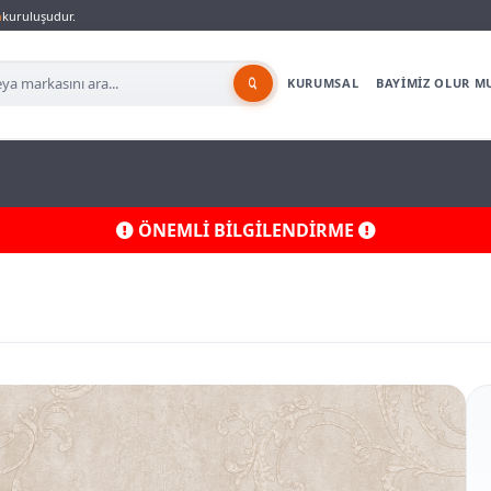
a
kuruluşudur.
KURUMSAL
BAYİMİZ OLUR M
ÖNEMLİ BİLGİLENDİRME