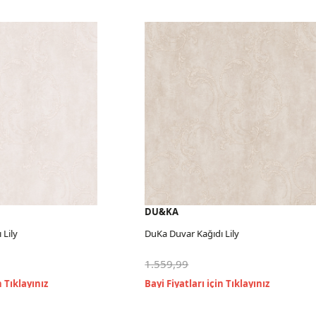
DU&KA
y
DuKa Duvar Kağıdı Lily
1.559,99