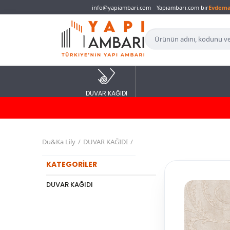
info@yapiambari.com
Yapıambarı.com bir
Evdem
DUVAR KAĞIDI
Du&Ka Lily
DUVAR KAĞIDI
KATEGORİLER
DUVAR KAĞIDI