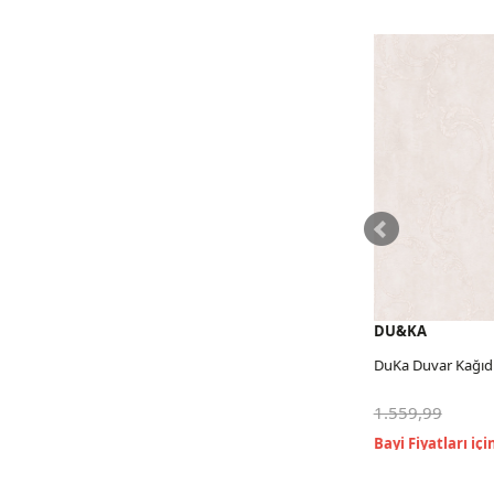
DU&KA
DU&KA
DuKa Duvar Kağıdı Lily
DuKa Duvar Kağıdı Lil
1.559,99
1.559,99