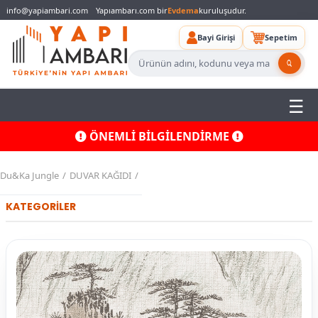
info@yapiambari.com
Yapıambarı.com bir
Evdema
kuruluşudur.
Bayi Girişi
Sepetim
ÖNEMLİ BİLGİLENDİRME
Du&Ka Jungle
DUVAR KAĞIDI
KATEGORİLER