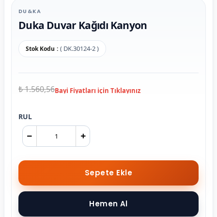
DU&KA
Duka Duvar Kağıdı Kanyon
( DK.30124-2 )
Stok Kodu
₺ 1.560,56
RUL