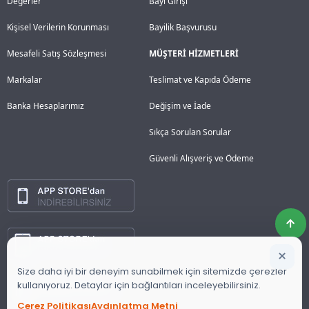
Değerler
Bayi Girişi
Kişisel Verilerin Korunması
Bayilik Başvurusu
Mesafeli Satış Sözleşmesi
MÜŞTERİ HİZMETLERİ
Markalar
Teslimat ve Kapıda Ödeme
Banka Hesaplarımız
Değişim ve İade
Sıkça Sorulan Sorular
Güvenli Alışveriş ve Ödeme
×
Size daha iyi bir deneyim sunabilmek için sitemizde çerezler
kullanıyoruz. Detaylar için bağlantıları inceleyebilirsiniz.
Çerez Politikası
Aydınlatma Metni