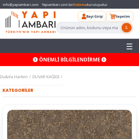
info@yapiambari.com
Yapıambarı.com bir
Evdema
kuruluşudur.
Bayi Girişi
Sepetim
ÖNEMLİ BİLGİLENDİRME
Du&Ka Harlem
DUVAR KAĞIDI
KATEGORİLER