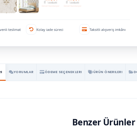
venli teslimat
Kolay iade süreci
Taksitli alışveriş imkânı
RI
YORUMLAR
ÖDEME SEÇENEKLERI
ÜRÜN ÖNERILERI
D
Benzer Ürünler