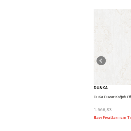
DU&KA
DU&KA
DuKa Duvar Kağıdı Eftelia 10,653 M2
DuKa Duvar Kağıdı Eft
1.666,83
1.666,83