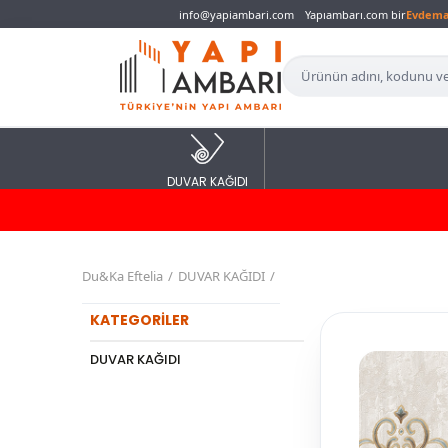
info@yapiambari.com
Yapıambarı.com bir
Evdem
DUVAR KAĞIDI
Du&Ka Eftelia
DUVAR KAĞIDI
KATEGORİLER
DUVAR KAĞIDI