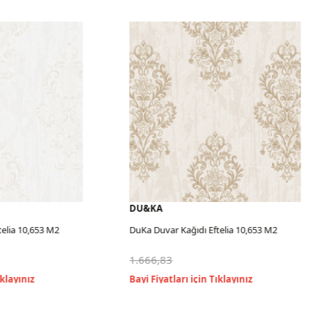
DU&KA
elia 10,653 M2
DuKa Duvar Kağıdı Eftelia 10,653 M2
1.666,83