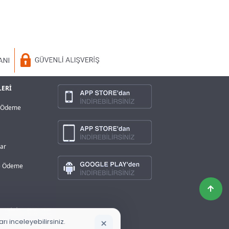
LERİ
a Ödeme
lar
ve Ödeme
×
ı inceleyebilirsiniz.