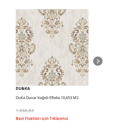
DU&KA
DU&KA
DuKa Duvar Kağıdı Eftelia 10,653 M2
DuKa Duvar Ka
1.666,83
1.666,83