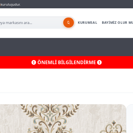
a
kuruluşudur.
KURUMSAL
BAYİMİZ OLUR M
ÖNEMLİ BİLGİLENDİRME