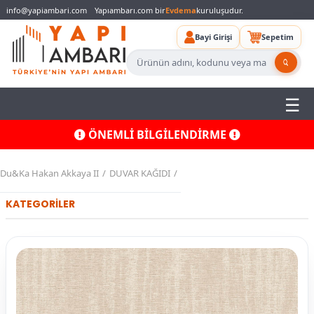
info@yapiambari.com
Yapıambarı.com bir
Evdema
kuruluşudur.
Bayi Girişi
Sepetim
ÖNEMLİ BİLGİLENDİRME
Du&Ka Hakan Akkaya II
DUVAR KAĞIDI
KATEGORİLER