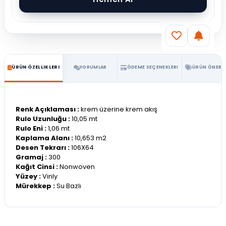
ÜRÜN ÖZELLIKLERI
YORUMLAR
ÖDEME SEÇENEKLERI
ÜRÜN ÖNERIL
Renk Açıklaması :
krem üzerine krem akış
Rulo Uzunluğu :
10,05 mt
Rulo Eni :
1,06 mt
Kaplama Alanı :
10,653 m2
Desen Tekrarı :
106X64
Gramaj :
300
Kağıt Cinsi :
Nonwoven
Yüzey :
Vinly
Mürekkep :
Su Bazlı