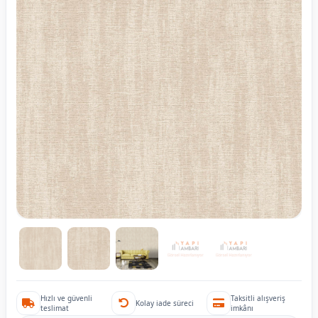
Hızlı ve güvenli
Taksitli alışveriş
Kolay iade süreci
teslimat
imkânı