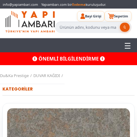
info@yapiambari.com
Yapıambarı.com bir
Evdema
kuruluşudur.
Bayi Girişi
Sepetim
ÖNEMLİ BİLGİLENDİRME
Du&Ka Prestige
DUVAR KAĞIDI
KATEGORİLER