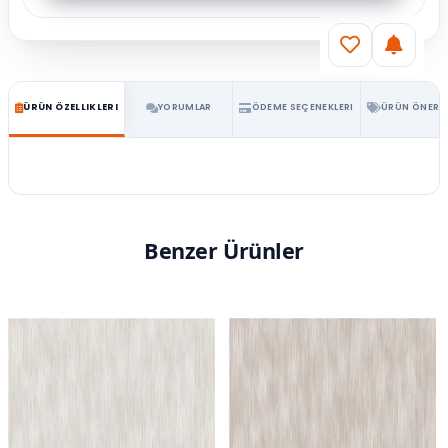
ÜRÜN ÖZELLIKLERI
YORUMLAR
ÖDEME SEÇENEKLERI
ÜRÜN ÖNERIL
Benzer Ürünler