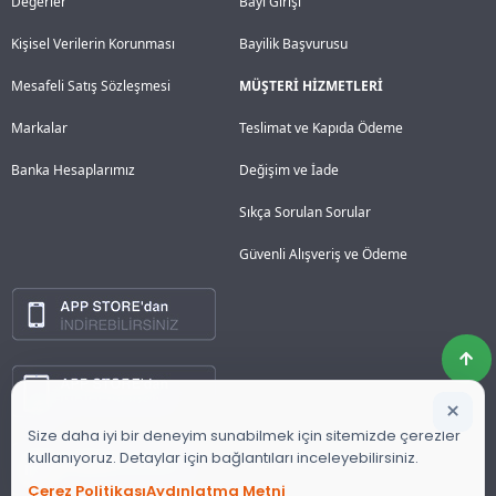
Değerler
Bayi Girişi
Kişisel Verilerin Korunması
Bayilik Başvurusu
Mesafeli Satış Sözleşmesi
MÜŞTERİ HİZMETLERİ
Markalar
Teslimat ve Kapıda Ödeme
Banka Hesaplarımız
Değişim ve İade
Sıkça Sorulan Sorular
Güvenli Alışveriş ve Ödeme
×
Size daha iyi bir deneyim sunabilmek için sitemizde çerezler
kullanıyoruz. Detaylar için bağlantıları inceleyebilirsiniz.
Çerez Politikası
Aydınlatma Metni