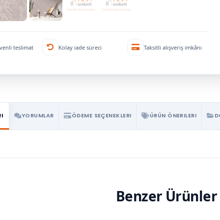
venli teslimat
Kolay iade süreci
Taksitli alışveriş imkânı
RI
YORUMLAR
ÖDEME SEÇENEKLERI
ÜRÜN ÖNERILERI
D
Benzer Ürünler