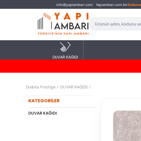
info@yapiambari.com
Yapıambarı.com bir
Evdem
DUVAR KAĞIDI
Du&Ka Prestige
DUVAR KAĞIDI
KATEGORİLER
DUVAR KAĞIDI