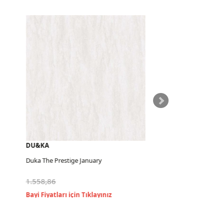
DU&KA
DU&KA
Duka The Prestige January
Duka The Pre
1.558,86
1.558,86