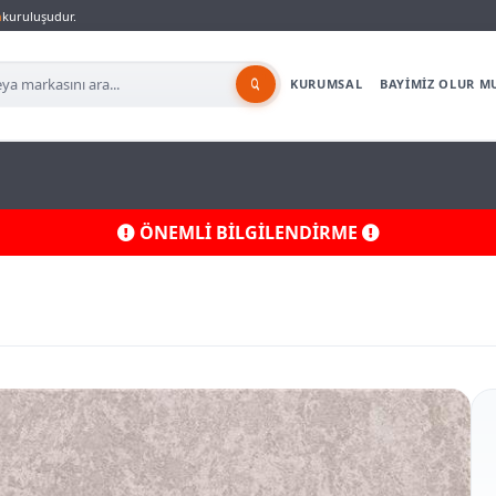
a
kuruluşudur.
KURUMSAL
BAYİMİZ OLUR M
ÖNEMLİ BİLGİLENDİRME