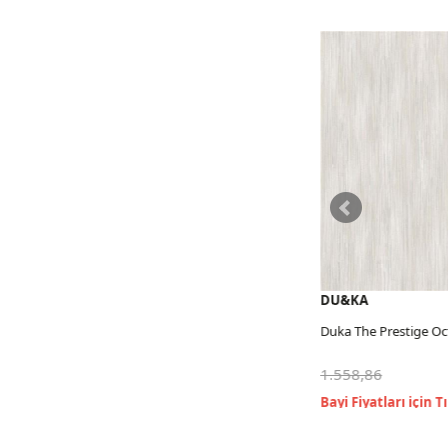
DU&KA
DU&KA
Duka The Prestige October
Duka The Prestige Oc
1.558,86
1.558,86