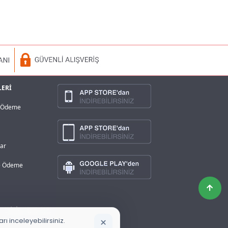
LERİ
a Ödeme
lar
ve Ödeme
×
ı inceleyebilirsiniz.