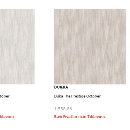
DU&KA
tober
Duka The Prestige October
1.558,86