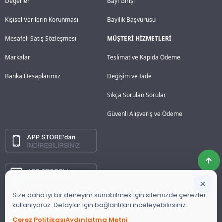
Değerler
Bayi Girişi
Kişisel Verilerin Korunması
Bayilik Başvurusu
Mesafeli Satış Sözleşmesi
MÜŞTERİ HİZMETLERİ
Markalar
Teslimat ve Kapıda Ödeme
Banka Hesaplarımız
Değişim ve İade
Sıkça Sorulan Sorular
Güvenli Alışveriş ve Ödeme
×
Size daha iyi bir deneyim sunabilmek için sitemizde çerezler
kullanıyoruz. Detaylar için bağlantıları inceleyebilirsiniz.
Çerez Politikası
Aydınlatma Metni