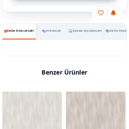
ÜRÜN ÖZELLIKLERI
YORUMLAR
ÖDEME SEÇENEKLERI
ÜRÜN ÖNERIL
Benzer Ürünler