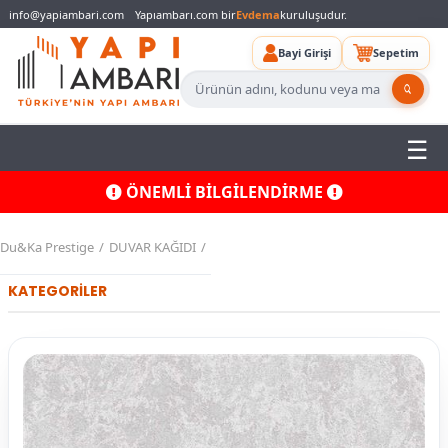
info@yapiambari.com
Yapıambarı.com bir
Evdema
kuruluşudur.
Bayi Girişi
Sepetim
ÖNEMLİ BİLGİLENDİRME
Du&Ka Prestige
DUVAR KAĞIDI
KATEGORİLER