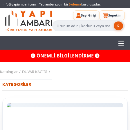
info@yapiambari.com
Yapıambarı.com bir
Evdema
kuruluşudur.
Bayi Girişi
Sepetim
ÖNEMLİ BİLGİLENDİRME
Kataloglar
DUVAR KAĞIDI
KATEGORİLER