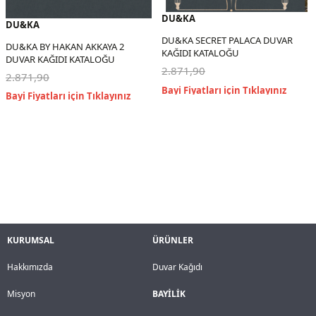
DU&KA
DU&KA
DU&KA SECRET PALACA DUVAR
DU&KA BY HAKAN AKKAYA 2
KAĞIDI KATALOĞU
DUVAR KAĞIDI KATALOĞU
2.871,90
2.871,90
KURUMSAL
ÜRÜNLER
Hakkımızda
Duvar Kağıdı
Misyon
BAYİLİK