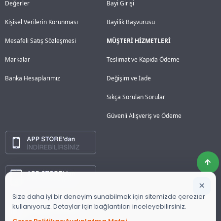
Değerler
Bayi Girişi
Kişisel Verilerin Korunması
Bayilik Başvurusu
Mesafeli Satış Sözleşmesi
MÜŞTERİ HİZMETLERİ
Markalar
Teslimat ve Kapıda Ödeme
Banka Hesaplarımız
Değişim ve İade
Sıkça Sorulan Sorular
Güvenli Alışveriş ve Ödeme
×
Size daha iyi bir deneyim sunabilmek için sitemizde çerezler
kullanıyoruz. Detaylar için bağlantıları inceleyebilirsiniz.