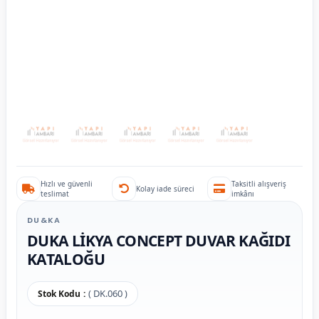
Hızlı ve güvenli
Taksitli alışveriş
Kolay iade süreci
teslimat
imkânı
DU&KA
DUKA LİKYA CONCEPT DUVAR KAĞIDI
KATALOĞU
( DK.060 )
Stok Kodu