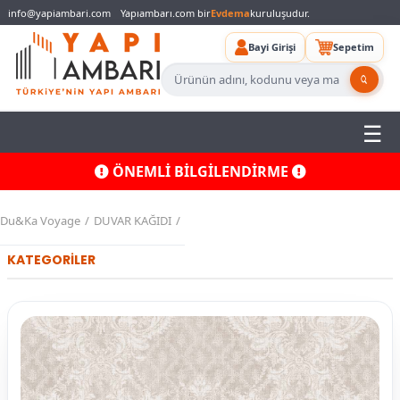
info@yapiambari.com
Yapıambarı.com bir
Evdema
kuruluşudur.
Bayi Girişi
Sepetim
ÖNEMLİ BİLGİLENDİRME
Du&Ka Voyage
DUVAR KAĞIDI
KATEGORİLER