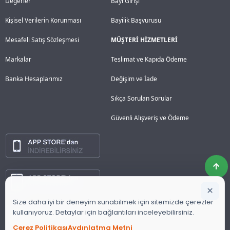
Değerler
Bayi Girişi
Kişisel Verilerin Korunması
Bayilik Başvurusu
Mesafeli Satış Sözleşmesi
MÜŞTERİ HİZMETLERİ
Markalar
Teslimat ve Kapıda Ödeme
Banka Hesaplarımız
Değişim ve İade
Sıkça Sorulan Sorular
Güvenli Alışveriş ve Ödeme
×
Size daha iyi bir deneyim sunabilmek için sitemizde çerezler
kullanıyoruz. Detaylar için bağlantıları inceleyebilirsiniz.
Çerez Politikası
Aydınlatma Metni