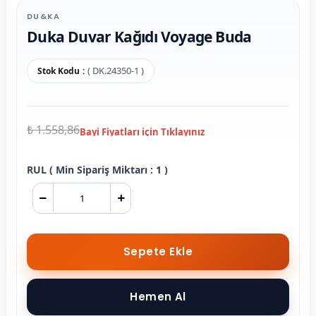
DU&KA
Duka Duvar Kağıdı Voyage Buda
( DK.24350-1 )
Stok Kodu
₺ 1.558,86
RUL ( Min Sipariş Miktarı : 1 )