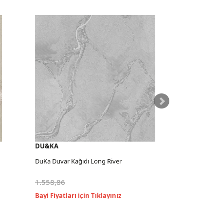
DU&KA
DU&KA
DuKa Duvar Kağıdı Long River
DuKa Duvar K
1.558,86
1.558,86