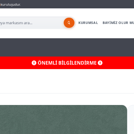
a
kuruluşudur.
KURUMSAL
BAYİMİZ OLUR M
ÖNEMLİ BİLGİLENDİRME