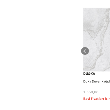
DU&KA
DU&KA
DuKa Duvar Kağıdı Long River
DuKa Duvar Kağıdı Lo
1.558,86
1.558,86