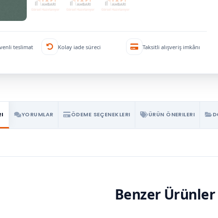
venli teslimat
Kolay iade süreci
Taksitli alışveriş imkânı
RI
YORUMLAR
ÖDEME SEÇENEKLERI
ÜRÜN ÖNERILERI
D
Benzer Ürünler