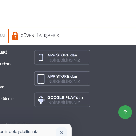
LERİ
a Ödeme
lar
ve Ödeme
×
ı inceleyebilirsiniz.