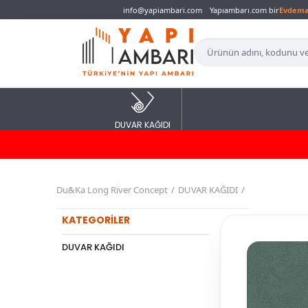
info@yapiambari.com
Yapıambarı.com bir
Evdem
DUVAR KAĞIDI
Du&Ka Long River Concept
DUVAR KAĞIDI
KATEGORİLER
DUVAR KAĞIDI