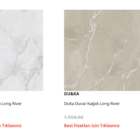
DU&KA
ng River
DuKa Duvar Kağıdı Long River
1.558,86