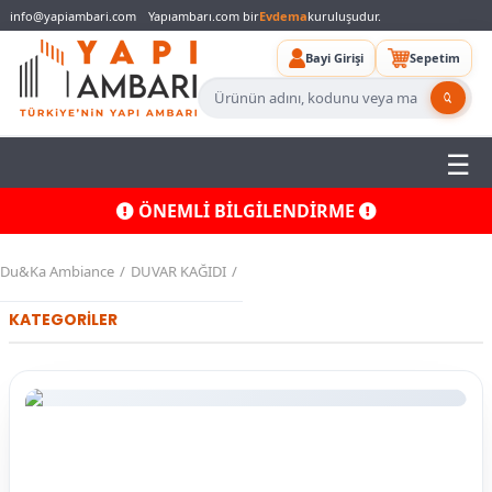
info@yapiambari.com
Yapıambarı.com bir
Evdema
kuruluşudur.
Bayi Girişi
Sepetim
ÖNEMLİ BİLGİLENDİRME
Du&Ka Ambiance
DUVAR KAĞIDI
KATEGORİLER