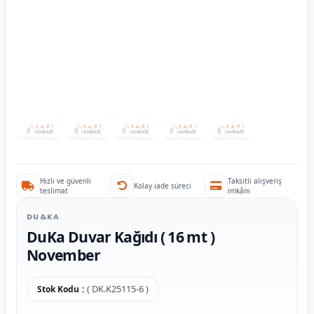
Hızlı ve güvenli
Taksitli alışveriş
Kolay iade süreci
teslimat
imkânı
DU&KA
DuKa Duvar Kağıdı ( 16 mt )
November
( DK.K25115-6 )
Stok Kodu