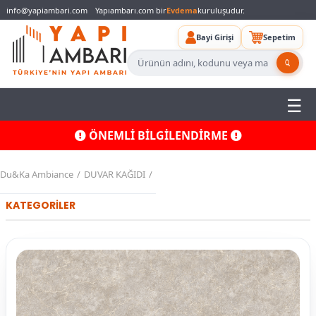
info@yapiambari.com
Yapıambarı.com bir
Evdema
kuruluşudur.
Bayi Girişi
Sepetim
ÖNEMLİ BİLGİLENDİRME
Du&Ka Ambiance
DUVAR KAĞIDI
KATEGORİLER