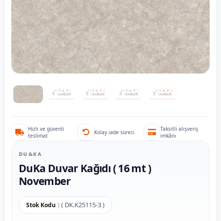
Hızlı ve güvenli
Taksitli alışveriş
Kolay iade süreci
teslimat
imkânı
DU&KA
DuKa Duvar Kağıdı ( 16 mt )
November
( DK.K25115-3 )
Stok Kodu