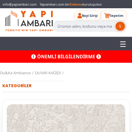
info@yapiambari.com
Yapıambarı.com bir
Evdema
kuruluşudur.
Bayi Girişi
Sepetim
ÖNEMLİ BİLGİLENDİRME
Du&Ka Ambiance
DUVAR KAĞIDI
KATEGORİLER