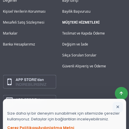
Değerler
Bayi Girişi
Kişisel Verilerin Korunması
Bayilik Başvurusu
Mesafeli Satış Sözleşmesi
MÜŞTERİ HİZMETLERİ
Markalar
Teslimat ve Kapıda Ödeme
Banka Hesaplarımız
Değişim ve İade
Sıkça Sorulan Sorular
Güvenli Alışveriş ve Ödeme
×
Size daha iyi bir deneyim sunabilmek için sitemizde çerezler
kullanıyoruz. Detaylar için bağlantıları inceleyebilirsiniz.
Çerez Politikası
Aydınlatma Metni