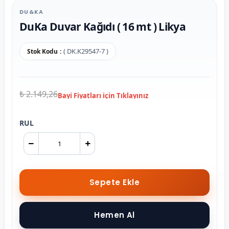
DU&KA
DuKa Duvar Kağıdı ( 16 mt ) Likya
( DK.K29547-7 )
Stok Kodu
₺ 2.149,26
RUL