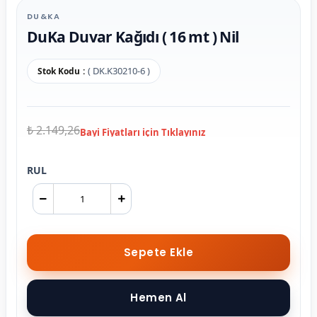
DU&KA
DuKa Duvar Kağıdı ( 16 mt ) Nil
( DK.K30210-6 )
Stok Kodu
₺ 2.149,26
RUL