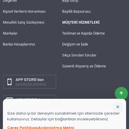
Değerler
Bayi Girişi
Kişisel Verilerin Korunması
Bayilik Başvurusu
Mesafeli Satış Sözleşmesi
MÜŞTERİ HİZMETLERİ
Markalar
Teslimat ve Kapıda Ödeme
Banka Hesaplarımız
Değişim ve İade
Sıkça Sorulan Sorular
Güvenli Alışveriş ve Ödeme
×
Size daha iyi bir deneyim sunabilmek için sitemizde çerezler
kullanıyoruz. Detaylar için bağlantıları inceleyebilirsiniz.
Çerez Politikası
Aydınlatma Metni