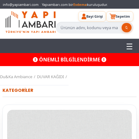
info@yapiambari.com
Yapıambarı.com bir
Evdema
kuruluşudur.
Bayi Girişi
Sepetim
ÖNEMLİ BİLGİLENDİRME
Du&Ka Ambiance
DUVAR KAĞIDI
KATEGORİLER