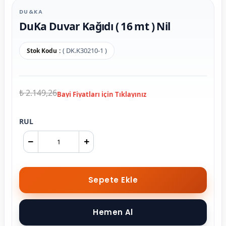
DU&KA
DuKa Duvar Kağıdı ( 16 mt ) Nil
( DK.K30210-1 )
Stok Kodu
₺ 2.149,26
RUL