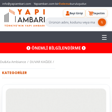
info@yapiambari.com
Yapıambarı.com bir
Evdema
kuruluşudur.
Bayi Girişi
Sepetim
ÖNEMLİ BİLGİLENDİRME
Du&Ka Ambiance
DUVAR KAĞIDI
KATEGORİLER