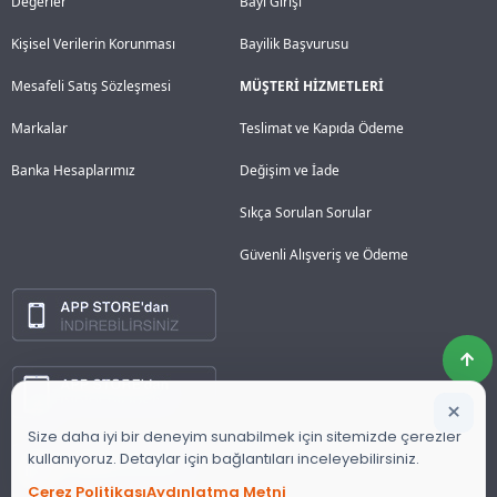
Değerler
Bayi Girişi
Kişisel Verilerin Korunması
Bayilik Başvurusu
Mesafeli Satış Sözleşmesi
MÜŞTERİ HİZMETLERİ
Markalar
Teslimat ve Kapıda Ödeme
Banka Hesaplarımız
Değişim ve İade
Sıkça Sorulan Sorular
Güvenli Alışveriş ve Ödeme
×
Size daha iyi bir deneyim sunabilmek için sitemizde çerezler
kullanıyoruz. Detaylar için bağlantıları inceleyebilirsiniz.
Çerez Politikası
Aydınlatma Metni